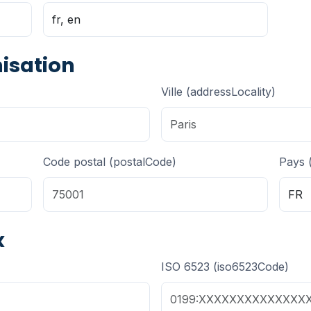
nisation
Ville (addressLocality)
Code postal (postalCode)
Pays 
x
ISO 6523 (iso6523Code)