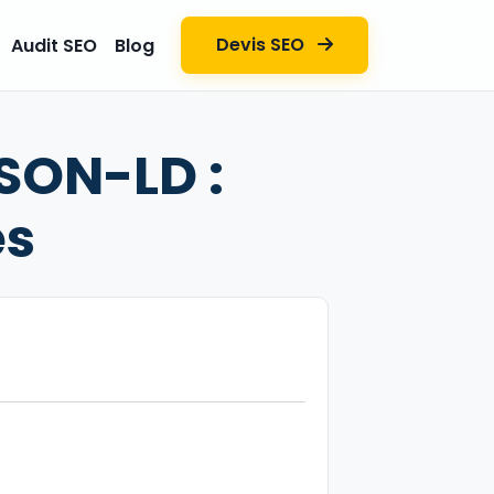
Devis SEO
Audit SEO
Blog
SON-LD :
es