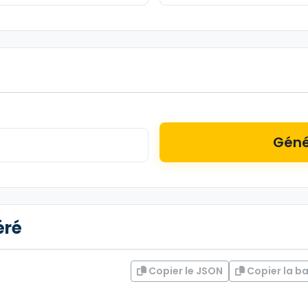
Géné
éré
Copier le JSON
Copier la ba